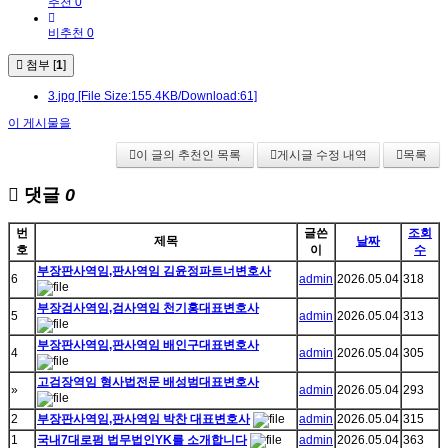
추천 0
비추천 0
첨부 [
1
]
3.jpg
[File Size:155.4KB/Download:61]
이 게시물을
이 글의 추천인 목록
게시글 수정 내역
목록
댓글
0
번
글쓴
조회
제목
날짜
호
이
수
부장판사역임,판사역임 김윤정파트너변호사
6
admin
2026.05.04
318
부장검사역임,검사역임 천기홍대표변호사
5
admin
2026.05.04
313
부장판사역임,판사역임 배인구대표변호사
4
admin
2026.05.04
305
고검장역임 형사법전문 배성범대표변호사
»
admin
2026.05.04
293
2
부장판사역임,판사역임 박찬 대표변호사
admin
2026.05.04
315
1
국내7대로펌 법무법인YK를 소개합니다
admin
2026.05.04
363