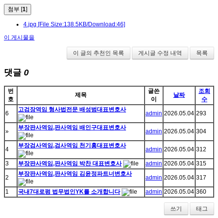
첨부 [
1
]
4.jpg
[File Size:138.5KB/Download:46]
이 게시물을
이 글의 추천인 목록
게시글 수정 내역
목록
댓글
0
번
글쓴
조회
제목
날짜
호
이
수
고검장역임 형사법전문 배성범대표변호사
6
admin
2026.05.04
293
부장판사역임,판사역임 배인구대표변호사
»
admin
2026.05.04
304
부장검사역임,검사역임 천기홍대표변호사
4
admin
2026.05.04
312
3
부장판사역임,판사역임 박찬 대표변호사
admin
2026.05.04
315
부장판사역임,판사역임 김윤정파트너변호사
2
admin
2026.05.04
317
1
국내7대로펌 법무법인YK를 소개합니다
admin
2026.05.04
360
쓰기
태그