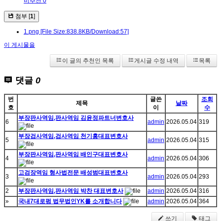
비추천 0
첨부 [
1
]
1.png
[File Size:838.8KB/Download:57]
이 게시물을
이 글의 추천인 목록
게시글 수정 내역
목록
댓글
0
번
글쓴
조회
제목
날짜
호
이
수
부장판사역임,판사역임 김윤정파트너변호사
6
admin
2026.05.04
319
부장검사역임,검사역임 천기홍대표변호사
5
admin
2026.05.04
315
부장판사역임,판사역임 배인구대표변호사
4
admin
2026.05.04
306
고검장역임 형사법전문 배성범대표변호사
3
admin
2026.05.04
293
2
부장판사역임,판사역임 박찬 대표변호사
admin
2026.05.04
316
»
국내7대로펌 법무법인YK를 소개합니다
admin
2026.05.04
364
쓰기
태그