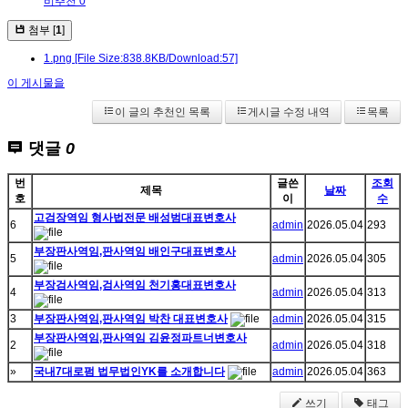
비추천 0
첨부 [
1
]
1.png
[File Size:838.8KB/Download:57]
이 게시물을
이 글의 추천인 목록
게시글 수정 내역
목록
댓글
0
번
글쓴
조회
제목
날짜
호
이
수
고검장역임 형사법전문 배성범대표변호사
6
admin
2026.05.04
293
부장판사역임,판사역임 배인구대표변호사
5
admin
2026.05.04
305
부장검사역임,검사역임 천기홍대표변호사
4
admin
2026.05.04
313
3
부장판사역임,판사역임 박찬 대표변호사
admin
2026.05.04
315
부장판사역임,판사역임 김윤정파트너변호사
2
admin
2026.05.04
318
»
국내7대로펌 법무법인YK를 소개합니다
admin
2026.05.04
363
쓰기
태그